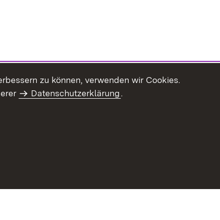
erbessern zu können, verwenden wir Cookies.
serer
Datenschutzerklärung
.
haltsübersicht
Kontakt
Impressum
Datenschutz
Benut