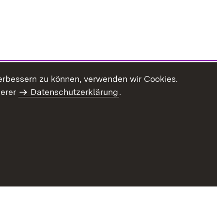
erbessern zu können, verwenden wir Cookies.
serer
Datenschutzerklärung
.
haltsübersicht
Kontakt
Impressum
Datenschutz
Benut