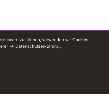
erbessern zu können, verwenden wir Cookies.
serer
Datenschutzerklärung
.
haltsübersicht
Kontakt
Impressum
Datenschutz
Benut