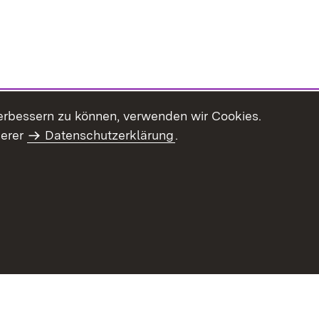
erbessern zu können, verwenden wir Cookies.
serer
Datenschutzerklärung
.
haltsübersicht
Kontakt
Impressum
Datenschutz
Benut